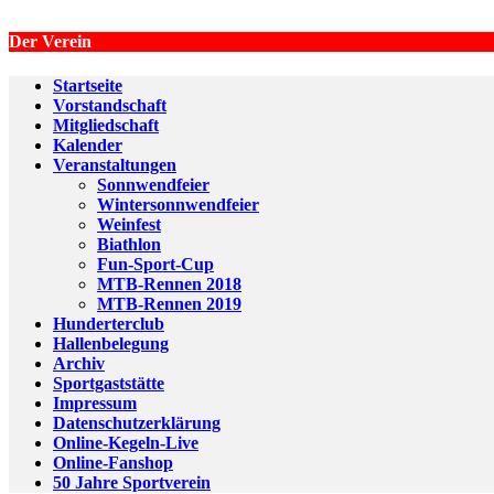
Der Verein
Startseite
Vorstandschaft
Mitgliedschaft
Kalender
Veranstaltungen
Sonnwendfeier
Wintersonnwendfeier
Weinfest
Biathlon
Fun-Sport-Cup
MTB-Rennen 2018
MTB-Rennen 2019
Hunderterclub
Hallenbelegung
Archiv
Sportgaststätte
Impressum
Datenschutzerklärung
Online-Kegeln-Live
Online-Fanshop
50 Jahre Sportverein